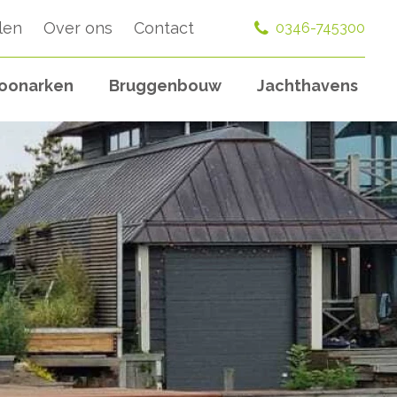
len
Over ons
Contact
0346-745300
oonarken
Bruggenbouw
Jachthavens