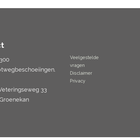
t
Veelgestelde
300
vragen
otwegbeschoeiingen.
Disclaimer
Privacy
eteringseweg 33
 Groenekan