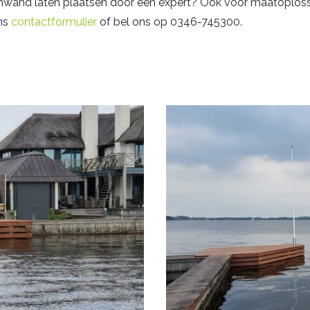
mwand laten plaatsen door een expert? Ook voor maatoploss
ons
contactformulier
of bel ons op 0346-745300.