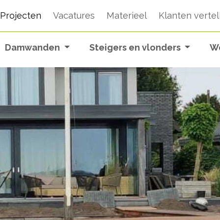
Projecten
Vacatures
Materieel
Klanten vertel
Damwanden
Steigers en vlonders
W