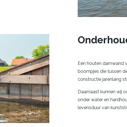
Onderhoud
Een houten damwand vra
boompjes die tussen de k
constructie jarenlang st
Daarnaast kunnen wij 
onder water en hardhout
levensduur van kunststo