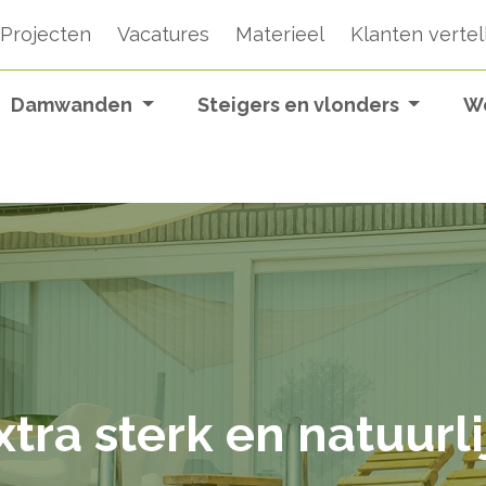
Projecten
Vacatures
Materieel
Klanten vertel
Damwanden
Steigers en vlonders
W
xtra sterk en natuurli