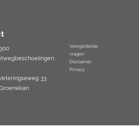
t
Veelgestelde
300
vragen
otwegbeschoeiingen.
Disclaimer
Privacy
eteringseweg 33
 Groenekan