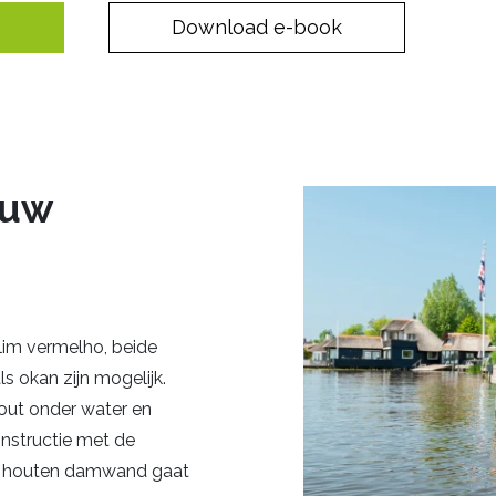
p
Download e-book
 uw
im vermelho, beide
 okan zijn mogelijk.
out onder water en
onstructie met de
en houten damwand gaat