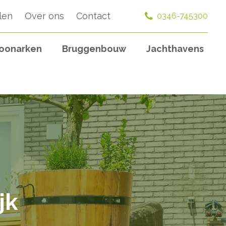
len
Over ons
Contact
0346-745300
oonarken
Bruggenbouw
Jachthavens
jk