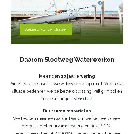
Stijlvol en comfortabel wonen aan het water?
Onze steigers en vlonders maken het mogelijk.
Veilig, duurzaam en prettig in gebruik.
Steiger of vlonder plaatsen
Daarom Slootweg Waterwerken
Meer dan 20 jaar ervaring
Sinds 2004 realiseren we waterwerken op maat. Voor elke
situatie bedenken we de beste oplossing: veilig, mooi en
met een lange levensduur.
Duurzame materialen
We hebben maar één aarde. Daarom werken we zoveel
mogelijk met duurzame materialen. Als FSC®-
gecertificeerd bedrijf (C016391) bieden we ook hout aan