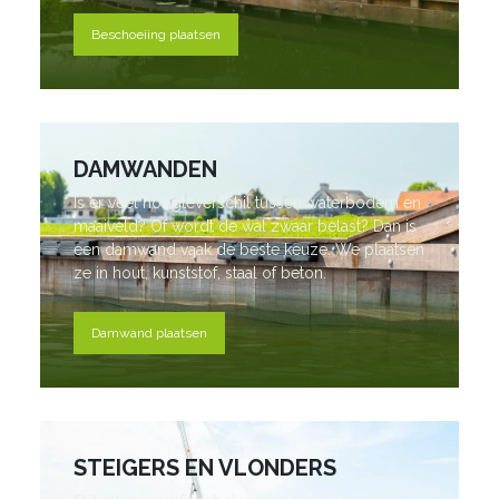
Beschoeiing plaatsen
DAMWANDEN
Is er veel hoogteverschil tussen waterbodem en
maaiveld? Of wordt de wal zwaar belast? Dan is
een damwand vaak de beste keuze. We plaatsen
ze in hout, kunststof, staal of beton.
Damwand plaatsen
STEIGERS EN VLONDERS