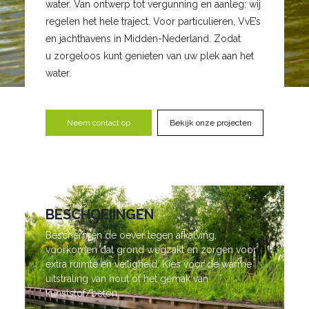
water. Van ontwerp tot vergunning en aanleg: wij
regelen het hele traject. Voor particulieren, VvE’s
en jachthavens in Midden-Nederland. Zodat
u zorgeloos kunt genieten van uw plek aan het
water.
Neem contact op
Bekijk onze projecten
BESCHOEIINGEN
Beschermen de oever tegen afkalving,
voorkomen dat grond wegzakt en zorgen voor
extra ruimte en veiligheid. Kies voor de warme
uitstraling van hout of het gemak van
kunststof/beton.