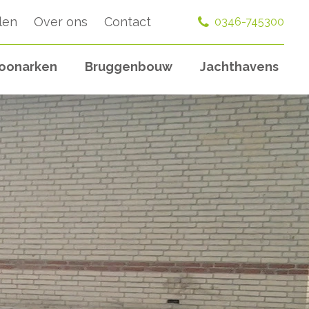
len
Over ons
Contact
0346-745300
oonarken
Bruggenbouw
Jachthavens