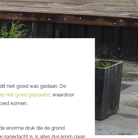
t dit niet goed was gedaan. De
s niet goed geplaatst
, waardoor
moest komen.
s de enorme druk die de grond
r nagedacht is, is alles dus krom gaan