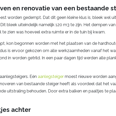
en en renovatie van een bestaande st
t worden gedempt. Dat dit geen kleine klus is, bleek wel ui
t bleek uiteindelijk namelijk 120 m3 te zijn. Het dempen van
te zien was hoeveel extra ruimte er in de tuin bij kwam.
t, kon begonnen worden met het plaatsen van de hardhout
r, dus is ervoor gekozen om alle werkzaamheden vanaf het wa
d in worden getrild. In een paar dagen tijd werden alle planke
 aanlegsteigers. Eén
aanlegsteiger
moest nieuwe worden aang
overen van bestaande steiger heeft als voordeel dat het va
e uitstraling behouden. Door extra balken en paaltjes te plaa
tjes achter