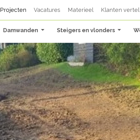
Projecten
Vacatures
Materieel
Klanten vertel
Damwanden
Steigers en vlonders
W