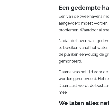
Een gedempte hav
Eén van de twee havens moes
aangevoerd moest worden. Di
problemen. Waardoor al snel 
Nadat de haven was gedemp
te bereiken vanaf het wate
de planken eenvoudig de gron
gemonteerd.
Daarna was het tijd voor de
worden gerenoveerd. Het ren
Daarnaast wordt de bestaand
mee.
We laten alles ne