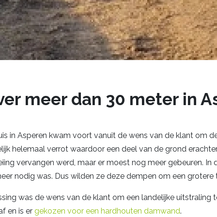
r meer dan 30 meter in A
huis in Asperen kwam voort vanuit de wens van de klant om d
lijk helemaal verrot waardoor een deel van de grond eracht
iing vervangen werd, maar er moest nog meer gebeuren. In d
eer nodig was. Dus wilden ze deze dempen om een grotere tu
ssing was de wens van de klant om een landelijke uitstraling
f en is er
gekozen voor een hardhouten damwand
.