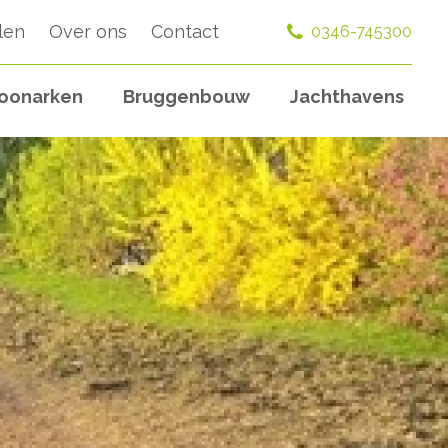
len
Over ons
Contact
0346-745300
oonarken
Bruggenbouw
Jachthavens