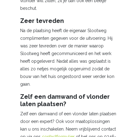
vlonder wilt zitten, zit je dan ook een beetje
beschut.
Zeer tevreden
Na de plaatsing heeft de eigenaar Slootweg
complimenten gegeven voor de uitvoering. Hij
was zeer tevreden over de manier waarop
Slootweg heeft gecommuniceerd en het werk
heeft opgeleverd. Nadat alles was geplaatst is
alles zo netjes mogelijk opgeruimd zodat de
bouw van het huis ongestoord weer verder kon
gaan.
Zelf een damwand of vlonder
laten plaatsen?
Zelf een damwand of een vlonder laten plaatsen
door een expert? Ook voor maatoplossingen
kan u ons inschakelen. Neem vrijblijvend contact
op via ons
contactformulier
of bel ons op 0346-